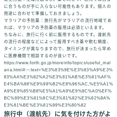
に合うものが手に入らない可能性もあります。個人の
用途に合わせて準備しておきましょう。
マラリアの予防薬：旅行先がマラリアの流行地域であ
れば、マラリアの予防薬の服用は必須といえます。
ちなみに、
旅行に行く前に服用
するものです。渡航先
の流行の程度などによって服用すべき薬や飲む頻度、
タイミングが異なりますので、旅行が決まったら早め
に医療機関で相談するのが良いです。
https://www.forth.go.jp/moreinfo/topics/useful_mal
aria.html#:~:text=%E3%83%9E%E3%83%A9%E3%
83%AA%E3%82%A2%E3%81%AB%E3%81%AF%
E4%BA%88%E9%98%B2%E8%96%AC,%E5%A1%
A9%E9%85%B8%E5%A1%A9%E9%8C%A0%EF%
BC%89%E3%81%8C%E3%81%82%E3%82%8A%
E3%81%BE%E3%81%99%E3%80%82
旅行中（渡航先）に気を付けた方がよ