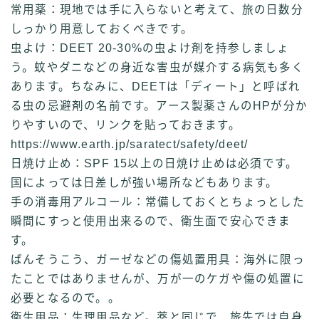
常用薬：現地では手に入らないと考えて、旅の日数分
しっかり用意しておくべきです。
虫よけ：DEET 20-30%の虫よけ剤を持参しましょ
う。蚊やダニなどの身近な害虫が媒介する病気も多く
あります。ちなみに、DEETは「ディート」と呼ばれ
る虫の忌避剤の名前です。アース製薬さんのHPが分か
りやすいので、リンクを貼っておきます。
https://www.earth.jp/saratect/safety/deet/
日焼け止め：SPF 15以上の日焼け止めは必須です。
国によっては日差しが強い場所などもあります。
手の消毒用アルコール：常備しておくとちょっとした
瞬間にすっと使用出来るので、衛生面で安心できま
す。
ばんそうこう、ガーゼなどの傷処置用具：海外に限っ
たことではありませんが、万が一のケガや傷の処置に
必要となるので。。
衛生用品：生理用品など。薬と同じで、旅先では自身